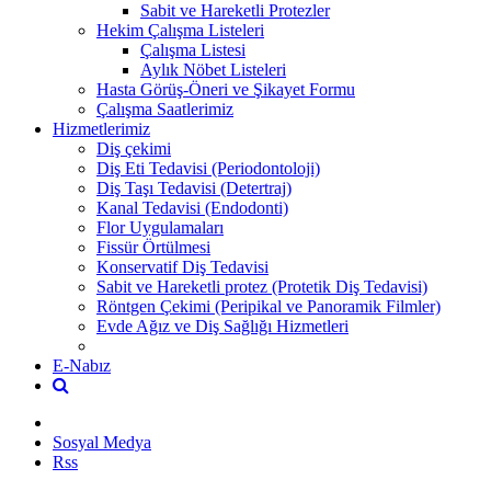
Sabit ve Hareketli Protezler
Hekim Çalışma Listeleri
Çalışma Listesi
Aylık Nöbet Listeleri
Hasta Görüş-Öneri ve Şikayet Formu
Çalışma Saatlerimiz
Hizmetlerimiz
Diş çekimi
Diş Eti Tedavisi (Periodontoloji)
Diş Taşı Tedavisi (Detertraj)
Kanal Tedavisi (Endodonti)
Flor Uygulamaları
Fissür Örtülmesi
Konservatif Diş Tedavisi
Sabit ve Hareketli protez (Protetik Diş Tedavisi)
Röntgen Çekimi (Peripikal ve Panoramik Filmler)
Evde Ağız ve Diş Sağlığı Hizmetleri
E-Nabız
Sosyal Medya
Rss