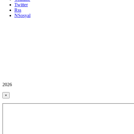
Twitter
Rss
NSosyal
2026
×