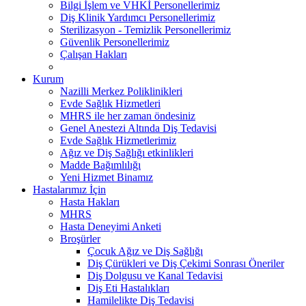
Bilgi İşlem ve VHKİ Personellerimiz
Diş Klinik Yardımcı Personellerimiz
Sterilizasyon - Temizlik Personellerimiz
Güvenlik Personellerimiz
Çalışan Hakları
Kurum
Nazilli Merkez Poliklinikleri
Evde Sağlık Hizmetleri
MHRS ile her zaman öndesiniz
Genel Anestezi Altında Diş Tedavisi
Evde Sağlık Hizmetlerimiz
Ağız ve Diş Sağlığı etkinlikleri
Madde Bağımlılığı
Yeni Hizmet Binamız
Hastalarımız İçin
Hasta Hakları
MHRS
Hasta Deneyimi Anketi
Broşürler
Çocuk Ağız ve Diş Sağlığı
Diş Çürükleri ve Diş Çekimi Sonrası Öneriler
Diş Dolgusu ve Kanal Tedavisi
Diş Eti Hastalıkları
Hamilelikte Diş Tedavisi