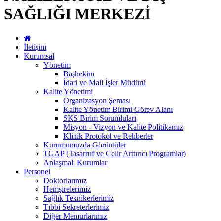
SAĞLIĞI MERKEZİ
İletişim
Kurumsal
Yönetim
Başhekim
İdari ve Mali İşler Müdürü
Kalite Yönetimi
Organizasyon Şeması
Kalite Yönetim Birimi Görev Alanı
SKS Birim Sorumluları
Misyon - Vizyon ve Kalite Politikamız
Klinik Protokol ve Rehberler
Kurumumuzda Görüntüler
TGAP (Tasarruf ve Gelir Arttırıcı Programlar)
Anlaşmalı Kurumlar
Personel
Doktorlarımız
Hemşirelerimiz
Sağlık Teknikerlerimiz
Tıbbi Sekreterlerimiz
Diğer Memurlarımız