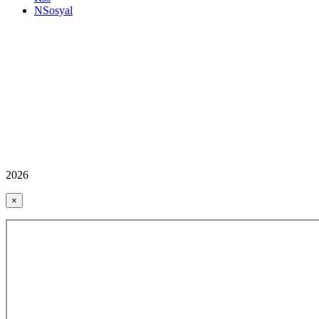
NSosyal
2026
×