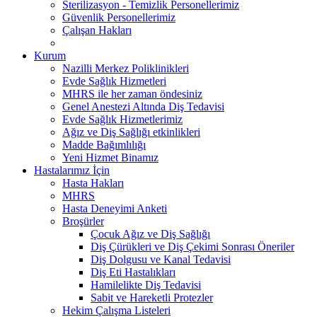
Sterilizasyon - Temizlik Personellerimiz
Güvenlik Personellerimiz
Çalışan Hakları
Kurum
Nazilli Merkez Poliklinikleri
Evde Sağlık Hizmetleri
MHRS ile her zaman öndesiniz
Genel Anestezi Altında Diş Tedavisi
Evde Sağlık Hizmetlerimiz
Ağız ve Diş Sağlığı etkinlikleri
Madde Bağımlılığı
Yeni Hizmet Binamız
Hastalarımız İçin
Hasta Hakları
MHRS
Hasta Deneyimi Anketi
Broşürler
Çocuk Ağız ve Diş Sağlığı
Diş Çürükleri ve Diş Çekimi Sonrası Öneriler
Diş Dolgusu ve Kanal Tedavisi
Diş Eti Hastalıkları
Hamilelikte Diş Tedavisi
Sabit ve Hareketli Protezler
Hekim Çalışma Listeleri