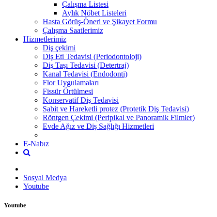
Çalışma Listesi
Aylık Nöbet Listeleri
Hasta Görüş-Öneri ve Şikayet Formu
Çalışma Saatlerimiz
Hizmetlerimiz
Diş çekimi
Diş Eti Tedavisi (Periodontoloji)
Diş Taşı Tedavisi (Detertraj)
Kanal Tedavisi (Endodonti)
Flor Uygulamaları
Fissür Örtülmesi
Konservatif Diş Tedavisi
Sabit ve Hareketli protez (Protetik Diş Tedavisi)
Röntgen Çekimi (Peripikal ve Panoramik Filmler)
Evde Ağız ve Diş Sağlığı Hizmetleri
E-Nabız
Sosyal Medya
Youtube
Youtube