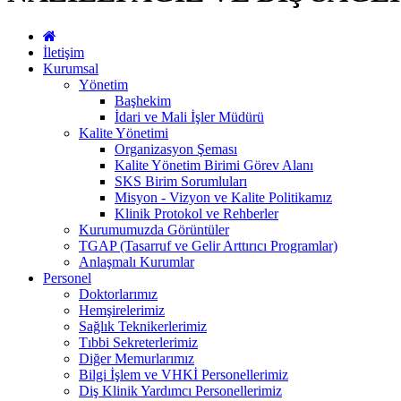
İletişim
Kurumsal
Yönetim
Başhekim
İdari ve Mali İşler Müdürü
Kalite Yönetimi
Organizasyon Şeması
Kalite Yönetim Birimi Görev Alanı
SKS Birim Sorumluları
Misyon - Vizyon ve Kalite Politikamız
Klinik Protokol ve Rehberler
Kurumumuzda Görüntüler
TGAP (Tasarruf ve Gelir Arttırıcı Programlar)
Anlaşmalı Kurumlar
Personel
Doktorlarımız
Hemşirelerimiz
Sağlık Teknikerlerimiz
Tıbbi Sekreterlerimiz
Diğer Memurlarımız
Bilgi İşlem ve VHKİ Personellerimiz
Diş Klinik Yardımcı Personellerimiz