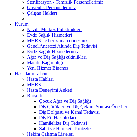
Sterilizasyon - Temizlik Personellerimiz
Güvenlik Personellerimiz
Çalışan Hakları
Kurum
Nazilli Merkez Poliklinikleri
Evde Sağlık Hizmetleri
MHRS ile her zaman öndesiniz
Genel Anestezi Altında Diş Tedavisi
Evde Sağlık Hizmetlerimiz
Ağız ve Diş Sağlığı etkinlikleri
Madde Bağımlılığı
Yeni Hizmet Binamız
Hastalarımız İçin
Hasta Hakları
MHRS
Hasta Deneyimi Anketi
Broşürler
Çocuk Ağız ve Diş Sağlığı
Diş Çürükleri ve Diş Çekimi Sonrası Öneriler
Diş Dolgusu ve Kanal Tedavisi
Diş Eti Hastalıkları
Hamilelikte Diş Tedavisi
Sabit ve Hareketli Protezler
Hekim Çalışma Listeleri