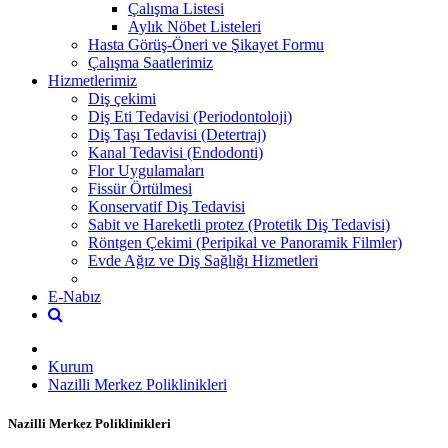
Çalışma Listesi
Aylık Nöbet Listeleri
Hasta Görüş-Öneri ve Şikayet Formu
Çalışma Saatlerimiz
Hizmetlerimiz
Diş çekimi
Diş Eti Tedavisi (Periodontoloji)
Diş Taşı Tedavisi (Detertraj)
Kanal Tedavisi (Endodonti)
Flor Uygulamaları
Fissür Örtülmesi
Konservatif Diş Tedavisi
Sabit ve Hareketli protez (Protetik Diş Tedavisi)
Röntgen Çekimi (Peripikal ve Panoramik Filmler)
Evde Ağız ve Diş Sağlığı Hizmetleri
E-Nabız
Kurum
Nazilli Merkez Poliklinikleri
Nazilli Merkez Poliklinikleri