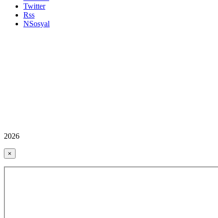
Twitter
Rss
NSosyal
2026
×