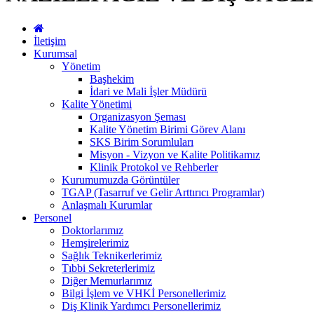
İletişim
Kurumsal
Yönetim
Başhekim
İdari ve Mali İşler Müdürü
Kalite Yönetimi
Organizasyon Şeması
Kalite Yönetim Birimi Görev Alanı
SKS Birim Sorumluları
Misyon - Vizyon ve Kalite Politikamız
Klinik Protokol ve Rehberler
Kurumumuzda Görüntüler
TGAP (Tasarruf ve Gelir Arttırıcı Programlar)
Anlaşmalı Kurumlar
Personel
Doktorlarımız
Hemşirelerimiz
Sağlık Teknikerlerimiz
Tıbbi Sekreterlerimiz
Diğer Memurlarımız
Bilgi İşlem ve VHKİ Personellerimiz
Diş Klinik Yardımcı Personellerimiz