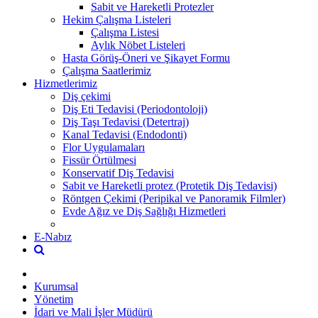
Sabit ve Hareketli Protezler
Hekim Çalışma Listeleri
Çalışma Listesi
Aylık Nöbet Listeleri
Hasta Görüş-Öneri ve Şikayet Formu
Çalışma Saatlerimiz
Hizmetlerimiz
Diş çekimi
Diş Eti Tedavisi (Periodontoloji)
Diş Taşı Tedavisi (Detertraj)
Kanal Tedavisi (Endodonti)
Flor Uygulamaları
Fissür Örtülmesi
Konservatif Diş Tedavisi
Sabit ve Hareketli protez (Protetik Diş Tedavisi)
Röntgen Çekimi (Peripikal ve Panoramik Filmler)
Evde Ağız ve Diş Sağlığı Hizmetleri
E-Nabız
Kurumsal
Yönetim
İdari ve Mali İşler Müdürü