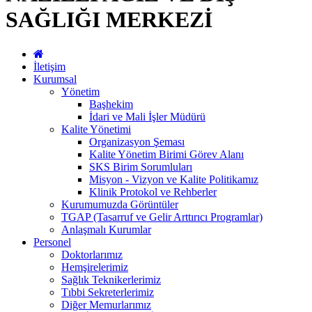
SAĞLIĞI MERKEZİ
İletişim
Kurumsal
Yönetim
Başhekim
İdari ve Mali İşler Müdürü
Kalite Yönetimi
Organizasyon Şeması
Kalite Yönetim Birimi Görev Alanı
SKS Birim Sorumluları
Misyon - Vizyon ve Kalite Politikamız
Klinik Protokol ve Rehberler
Kurumumuzda Görüntüler
TGAP (Tasarruf ve Gelir Arttırıcı Programlar)
Anlaşmalı Kurumlar
Personel
Doktorlarımız
Hemşirelerimiz
Sağlık Teknikerlerimiz
Tıbbi Sekreterlerimiz
Diğer Memurlarımız