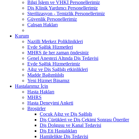
Bilgi İşlem ve VHKİ Personellerimiz
Diş Klinik Yardımcı Personellerimiz
Sterilizasyon - Temizlik Personellerimiz
Güvenlik Personellerimiz
Çalışan Hakları
Kurum
Nazilli Merkez Poliklinikleri
Evde Sağlık Hizmetleri
MHRS ile her zaman öndesiniz
Genel Anestezi Altında Diş Tedavisi
Evde Sağlık Hizmetlerimiz
Ağız ve Diş Sağlığı etkinlikleri
Madde Bağımlılığı
Yeni Hizmet Binamız
Hastalarımız İçin
Hasta Hakları
MHRS
Hasta Deneyimi Anketi
Broşürler
Çocuk Ağız ve Diş Sağlığı
Diş Çürükleri ve Diş Çekimi Sonrası Öneriler
Diş Dolgusu ve Kanal Tedavisi
Diş Eti Hastalıkları
Hamilelikte Diş Tedavisi