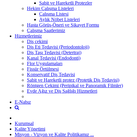
Sabit ve Hareketli Protezler
Hekim Çalışma Listeleri
Çalışma Listesi
Aylık Nöbet Listeleri
Hasta Görüş-Öneri ve Şikayet Formu
Çalışma Saatlerimiz
Hizmetlerimiz
Diş çekimi
Diş Eti Tedavisi (Periodontoloji)
Diş Taşı Tedavisi (Detertraj)
Kanal Tedavisi (Endodonti)
Flor Uygulamaları
Fissür Örtülmesi
Konservatif Diş Tedavisi
Sabit ve Hareketli protez (Protetik Diş Tedavisi)
Röntgen Çekimi (Peripikal ve Panoramik Filmler)
Evde Ağız ve Diş Sağlığı Hizmetleri
E-Nabız
Kurumsal
Kalite Yönetimi
Misyon - Vizyon ve Kalite Politikamız ...