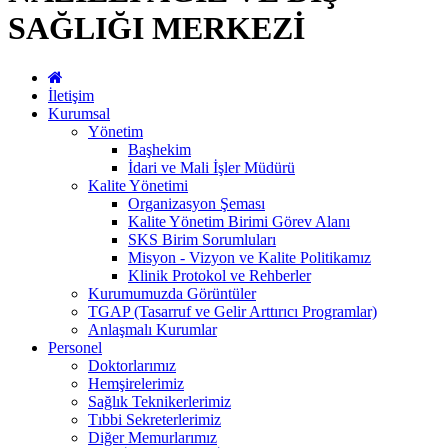
SAĞLIĞI MERKEZİ
İletişim
Kurumsal
Yönetim
Başhekim
İdari ve Mali İşler Müdürü
Kalite Yönetimi
Organizasyon Şeması
Kalite Yönetim Birimi Görev Alanı
SKS Birim Sorumluları
Misyon - Vizyon ve Kalite Politikamız
Klinik Protokol ve Rehberler
Kurumumuzda Görüntüler
TGAP (Tasarruf ve Gelir Arttırıcı Programlar)
Anlaşmalı Kurumlar
Personel
Doktorlarımız
Hemşirelerimiz
Sağlık Teknikerlerimiz
Tıbbi Sekreterlerimiz
Diğer Memurlarımız