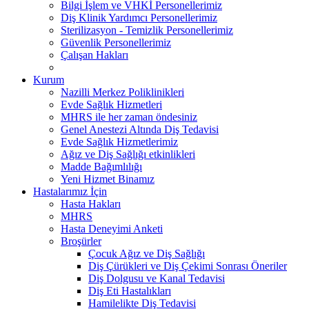
Bilgi İşlem ve VHKİ Personellerimiz
Diş Klinik Yardımcı Personellerimiz
Sterilizasyon - Temizlik Personellerimiz
Güvenlik Personellerimiz
Çalışan Hakları
Kurum
Nazilli Merkez Poliklinikleri
Evde Sağlık Hizmetleri
MHRS ile her zaman öndesiniz
Genel Anestezi Altında Diş Tedavisi
Evde Sağlık Hizmetlerimiz
Ağız ve Diş Sağlığı etkinlikleri
Madde Bağımlılığı
Yeni Hizmet Binamız
Hastalarımız İçin
Hasta Hakları
MHRS
Hasta Deneyimi Anketi
Broşürler
Çocuk Ağız ve Diş Sağlığı
Diş Çürükleri ve Diş Çekimi Sonrası Öneriler
Diş Dolgusu ve Kanal Tedavisi
Diş Eti Hastalıkları
Hamilelikte Diş Tedavisi