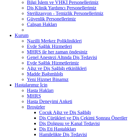
Bilgi İşlem ve VHKİ Personellerimiz
Diş Klinik Yardımcı Personellerimiz
Sterilizasyon - Temizlik Personellerimiz
Güvenlik Personellerimiz
Çalışan Hakları
Kurum
Nazilli Merkez Poliklinikleri
Evde Sağlık Hizmetleri
MHRS ile her zaman öndesiniz
Genel Anestezi Altında Diş Tedavisi
Evde Sağlık Hizmetlerimiz
Ağız ve Diş Sağlığı etkinlikleri
Madde Bağımlılığı
Yeni Hizmet Binamız
Hastalarımız İçin
Hasta Hakları
MHRS
Hasta Deneyimi Anketi
Broşürler
Çocuk Ağız ve Diş Sağlığı
Diş Çürükleri ve Diş Çekimi Sonrası Öneriler
Diş Dolgusu ve Kanal Tedavisi
Diş Eti Hastalıkları
Hamilelikte Diş Tedavisi