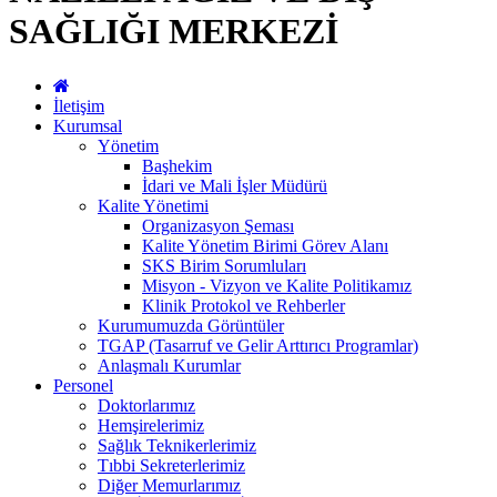
SAĞLIĞI MERKEZİ
İletişim
Kurumsal
Yönetim
Başhekim
İdari ve Mali İşler Müdürü
Kalite Yönetimi
Organizasyon Şeması
Kalite Yönetim Birimi Görev Alanı
SKS Birim Sorumluları
Misyon - Vizyon ve Kalite Politikamız
Klinik Protokol ve Rehberler
Kurumumuzda Görüntüler
TGAP (Tasarruf ve Gelir Arttırıcı Programlar)
Anlaşmalı Kurumlar
Personel
Doktorlarımız
Hemşirelerimiz
Sağlık Teknikerlerimiz
Tıbbi Sekreterlerimiz
Diğer Memurlarımız