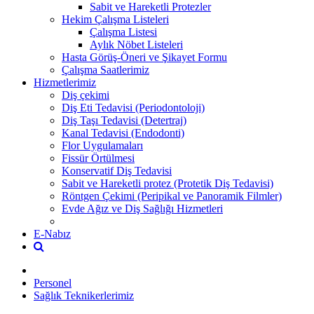
Sabit ve Hareketli Protezler
Hekim Çalışma Listeleri
Çalışma Listesi
Aylık Nöbet Listeleri
Hasta Görüş-Öneri ve Şikayet Formu
Çalışma Saatlerimiz
Hizmetlerimiz
Diş çekimi
Diş Eti Tedavisi (Periodontoloji)
Diş Taşı Tedavisi (Detertraj)
Kanal Tedavisi (Endodonti)
Flor Uygulamaları
Fissür Örtülmesi
Konservatif Diş Tedavisi
Sabit ve Hareketli protez (Protetik Diş Tedavisi)
Röntgen Çekimi (Peripikal ve Panoramik Filmler)
Evde Ağız ve Diş Sağlığı Hizmetleri
E-Nabız
Personel
Sağlık Teknikerlerimiz